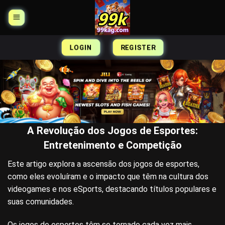
Skip
to
content
LOGIN
REGISTER
A Revolução dos Jogos de Esportes:
Entretenimento e Competição
Este artigo explora a ascensão dos jogos de esportes,
como eles evoluíram e o impacto que têm na cultura dos
videogames e nos eSports, destacando títulos populares e
suas comunidades.
Os jogos de esportes têm se tornado cada vez mais