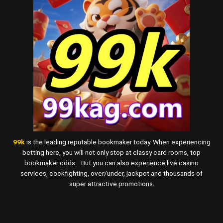
99k
is the leading reputable bookmaker today. When experiencing
betting here, you will not only stop at classy card rooms, top
bookmaker odds... But you can also experience live casino
services, cockfighting, over/under, jackpot and thousands of
super attractive promotions.